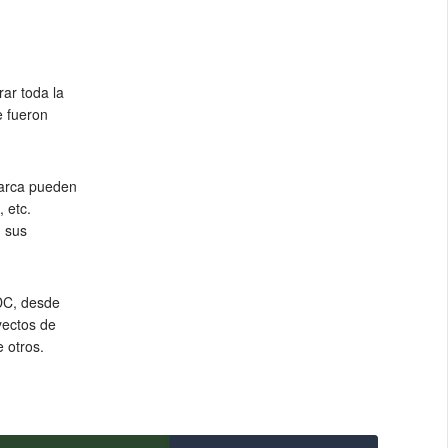
ar toda la
e fueron
marca pueden
 etc.
 sus
DC, desde
yectos de
e otros.