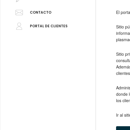
El port
CONTACTO
Sitio pú
PORTAL DE CLIENTES
informa
plasmad
Sitio pr
consult
Además,
clientes
Adminis
donde l
los cli
Ir al siti