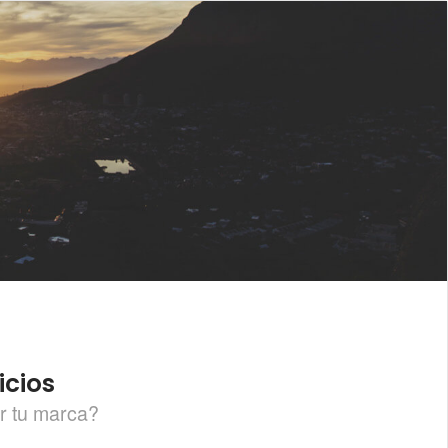
icios
r tu marca?