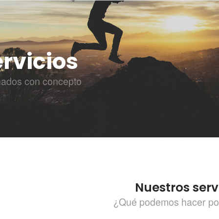
rvicios
ñados con concepto
Nuestros serv
¿Qué podemos hacer po